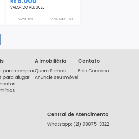
Apartamento
límpica, Rio de
Alfa Plaza, Barra da Tijuca, Rio de
Janeiro, RJ
1
1
79m²
2
2
1
6.000
R$
VALOR DO ALUGUEL
COMPARTILHAR
FAVORITOS
COMPARTILHAR
EGAR MAIS
Imóveis
A Imobiliária
Contat