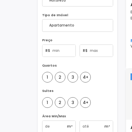
Natureza do Imóvel
Tipo de Imóvel
Preço
R$
R$
Quartos
1
2
3
4+
Suítes
1
2
3
4+