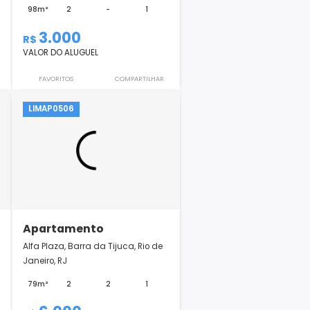
Apartamento
ecreio dos
GLEBA B, Recreio dos Bandeirantes,
Janeiro, R...
Rio de Janeiro, RJ
2
1
98m²
2
-
1
3.000
R$
VALOR DO ALUGUEL
COMPARTILHAR
FAVORITOS
COMPARTILHAR
LIMAP0506