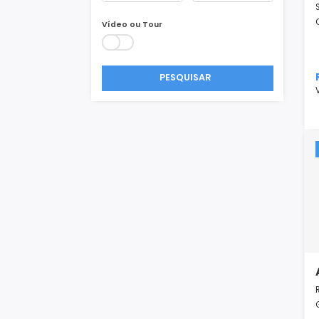
Área Min/Max
m²
m²
Vídeo ou Tour
PESQUISAR