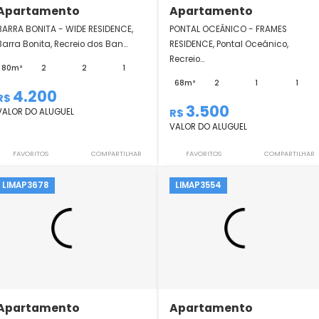
Apartamento
Apartamento
BARRA BONITA - WIDE RESIDENCE,
PONTAL OCEÂNICO -
Barra Bonita, Recreio dos Ban...
RESIDENCE, Pontal O
Recreio...
80m²
2
2
1
68m²
2
4.200
R$
3.500
VALOR DO ALUGUEL
R$
VALOR DO ALUGUEL
FAVORITOS
COMPARTILHAR
FAVORITOS
LIMAP3678
LIMAP3554