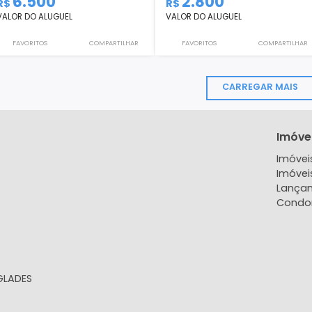
Apartamento
Apartamento
ALPHALAND, Barra da Tijuca, Rio de
Stillo Barra, Barra O
Janeiro, RJ
Janeiro, RJ
85m²
2
-
1
52m²
2
6.500
2.800
R$
R$
VALOR DO ALUGUEL
VALOR DO ALUGUEL
FAVORITOS
COMPARTILHAR
FAVORITOS
CARR