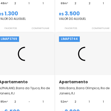
Apartamento
Apartamento
Reserva Atlântica, Vargem
PONTAL OCEÂNICO, R
Grande, Rio de Janeiro, RJ
Bandeirantes, Rio de 
48m²
2
1
1
69m²
2
1.300
3.500
R$
R$
VALOR DO ALUGUEL
VALOR DO ALUGUEL
FAVORITOS
COMPARTILHAR
FAVORITOS
LIMAP3769
LIMAP3744