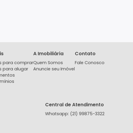
Imóveis
A Imobiliária
Contat
Imóveis para comprar
Quem Somos
Fale Co
Imóveis para alugar
Anuncie seu Imóvel
Lançamentos
Condomínios