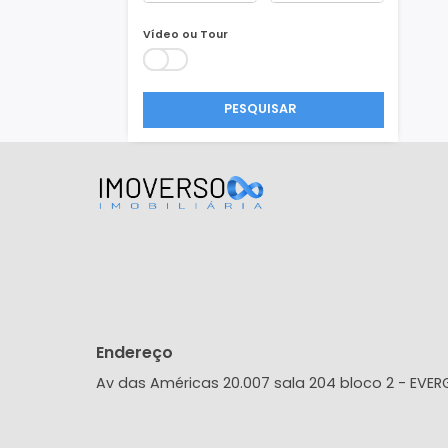
Área Min/Max
m²
m²
Vídeo ou Tour
PESQUISAR