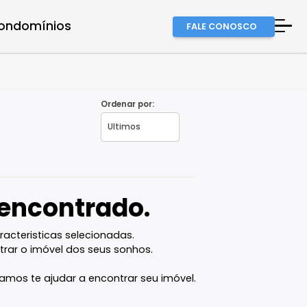
a equipe
Condomínios
FALE
A Imob
Finan
Fale 
Ordenar por:
Favor
vel encontrado.
com as caracteristicas selecionadas.
ê vai encontrar o imóvel dos seus sonhos.