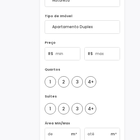
Natureza do Imóvel
Tipo de Imóvel
Preço
R$
R$
Quartos
1
2
3
4+
Suítes
1
2
3
4+