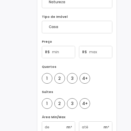
Natureza do Imóvel
Tipo de Imóvel
Preço
R$
R$
Quartos
1
2
3
4+
Suítes
1
2
3
4+