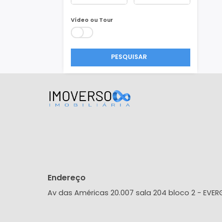
Área Min/Max
m²
m²
Vídeo ou Tour
PESQUISAR