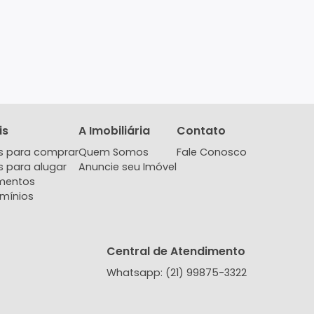
Imóveis
A Imobiliária
Contat
Imóveis para comprar
Quem Somos
Fale Co
Imóveis para alugar
Anuncie seu Imóvel
Lançamentos
Condomínios