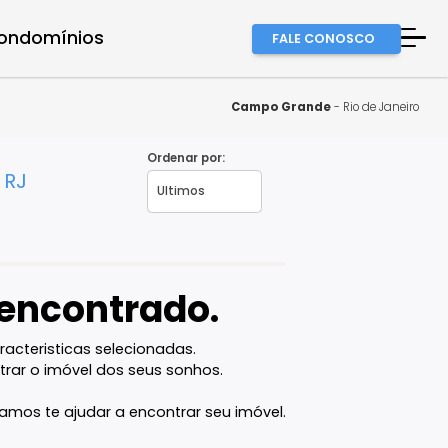
a equipe
Condomínios
FALE
A Imob
Finan
Campo Gra
Fale 
Ordenar por:
aneiro - RJ
Favor
vel encontrado.
com as caracteristicas selecionadas.
ê vai encontrar o imóvel dos seus sonhos.