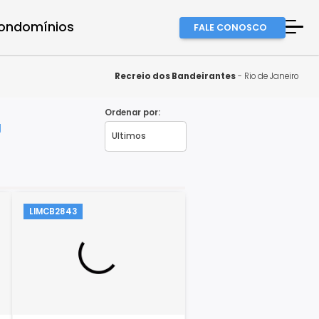
a equipe
Condomínios
FALE
A Imob
Finan
Recreio dos Bandeiran
Fale 
Ordenar por:
eiro - RJ
Favor
LIMCB2843