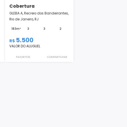
Cobertura
dos
GLEBA A, Recreio dos Bandeirantes,
 Janeiro, RJ
Rio de Janeiro, RJ
3
2
183m²
3
3
2
5.500
R$
VALOR DO ALUGUEL
COMPARTILHAR
FAVORITOS
COMPARTILHAR