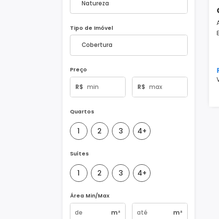
Natureza do Imóvel
Tipo de Imóvel
Preço
R$
R$
Quartos
1
2
3
4+
Suítes
1
2
3
4+