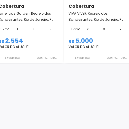
Cobertura
Cobertura
Americas Garden, Recreio dos
VIVA VIVER, Recreio 
Bandeirantes, Rio de Janeiro, R...
Bandeirantes, Rio de
57m²
1
1
-
156m²
2
2.554
5.000
R$
R$
VALOR DO ALUGUEL
VALOR DO ALUGUEL
FAVORITOS
COMPARTILHAR
FAVORITOS