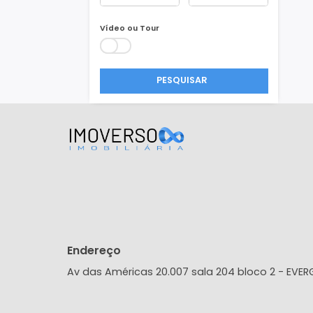
Área Min/Max
m²
m²
Vídeo ou Tour
PESQUISAR