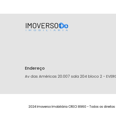
Jacarepaguá, Rio de Janeiro, RJ
67m²
3
2
1
460.000
R$
FAVORITOS
COMPARTILHAR