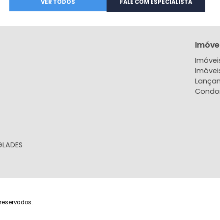
Janeiro, RJ
48m²
2
354m²
4
2
2
22
1.300.000
R$
R$
FAVORITOS
COMPARTILHAR
FAVORITOS
VER TODOS
FALE COM ESPECIA