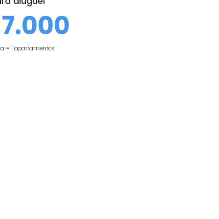
Jacarepaguá
o preço de apartamentos anunciados
para aluguel
R$ 7.000
amostra = 1 apartamentos