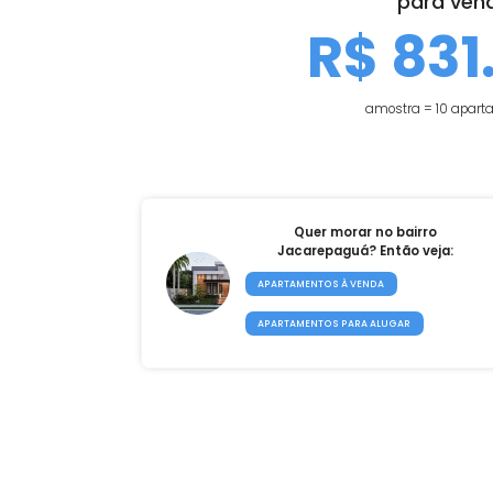
Mediana do preço de 
para
R$ 8
amostra = 
Quer morar no bairro
Jacarepaguá? Então vej
APARTAMENTOS À VENDA
APARTAMENTOS PARA ALUGAR