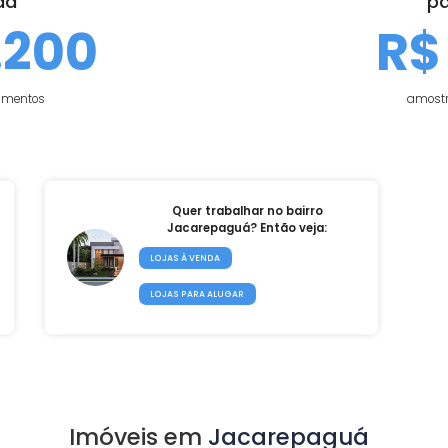
Preço médio dos apartamentos no bairro
apartamentos anunciados
Mediana d
 venda
31.200
10 apartamentos
Quer trabalhar no bairro
a:
Jacarepaguá? Então veja:
LOJAS À VENDA
LOJAS PARA ALUGAR