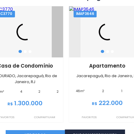
Imóveis em
Jacarepagu
IMCC3770
IMAP3646
Casa de Condomínio
Apart
ELDOURADO, Jacarepaguá, Rio de
Jacarepaguá, Ri