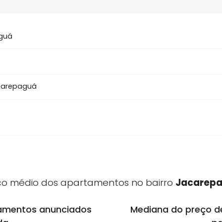
Jacarepaguá tem
imóveis à v
10
arepaguá
em Jacarepaguá
uá