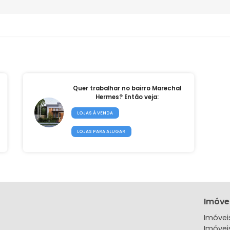
Marechal Hermes tem
imóveis à 
0
chal
Quer trabalhar no bairro Marechal
Hermes? Então veja:
LOJAS À VENDA
LOJAS PARA ALUGAR