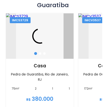
Guaratiba
IMCS3729
IMCV3537
Casa
Cas
Pedra de Guaratiba, Rio de Janeiro,
Pedra de Guara
RJ
75m²
2
1
1
172m²
380.000
R$
R$