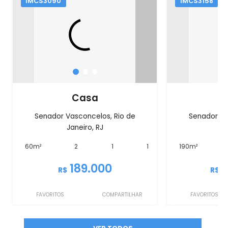
IMCS3090
IMCS3158
Casa
Senador Vasconcelos, Rio de
Senador Va
Janeiro, RJ
Ja
60m²
2
1
1
190m²
189.000
R$
R$
FAVORITOS
COMPARTILHAR
FAVORITOS