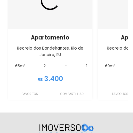
Apartamento
Apa
Recreio dos Bandeirantes, Rio de
Recreio dos 
Janeiro, RJ
J
65m²
2
-
1
69m²
3.400
R$
R
FAVORITOS
COMPARTILHAR
FAVORITOS