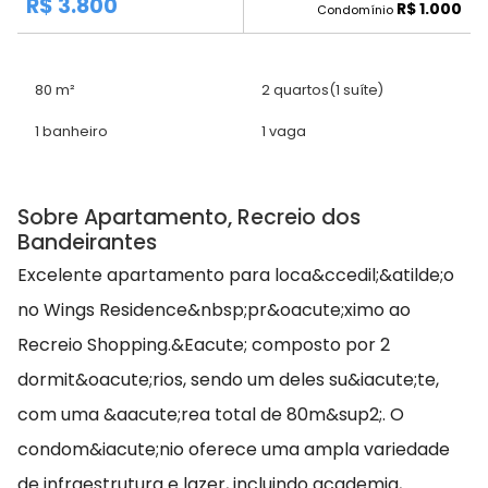
R$ 3.800
R$ 1.000
Condomínio
80 m²
2 quartos
(1 suíte)
1 banheiro
1 vaga
Sobre Apartamento, Recreio dos
Bandeirantes
Excelente apartamento para loca&ccedil;&atilde;o
no Wings Residence&nbsp;pr&oacute;ximo ao
Recreio Shopping.&Eacute; composto por 2
dormit&oacute;rios, sendo um deles su&iacute;te,
com uma &aacute;rea total de 80m&sup2;. O
condom&iacute;nio oferece uma ampla variedade
de infraestrutura e lazer, incluindo academia,