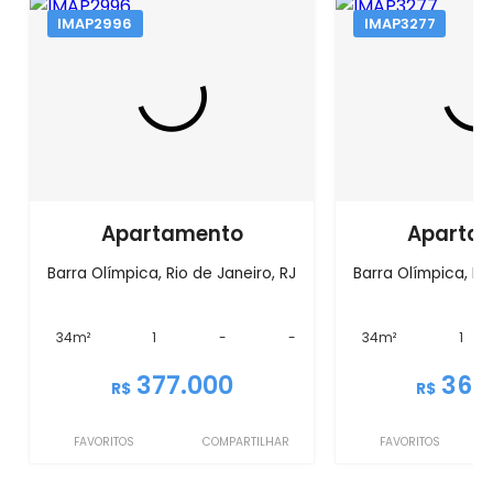
IMAP2996
IMAP3277
Apartamento
Aparta
Barra Olímpica, Rio de Janeiro, RJ
Barra Olímpica, Rio
34m²
1
-
-
34m²
1
377.000
360
R$
R$
FAVORITOS
COMPARTILHAR
FAVORITOS