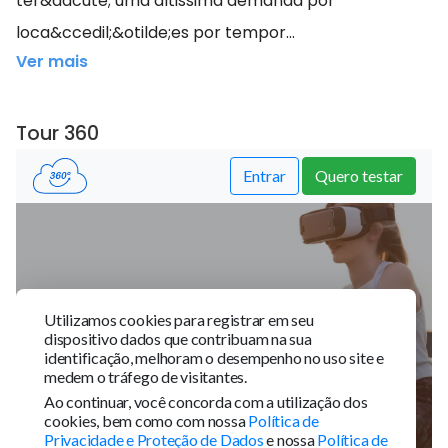
ter&aacute; uma altissima demanda por
loca&ccedil;&otilde;es por tempor...
Ver mais
Tour 360