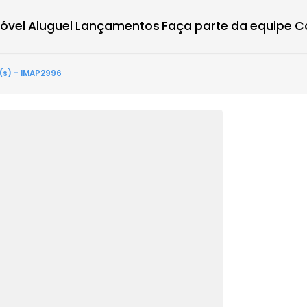
r imóvel
Aluguel
Lançamentos
Faça parte d
1 quarto(s) - IMAP2996