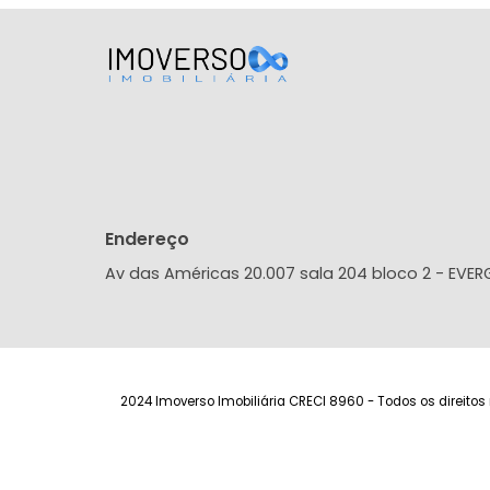
Apartamento
Barra Olímpica, Rio de Janeiro, RJ
34m²
1
-
-
360.000
R$
FAVORITOS
COMPARTILHAR