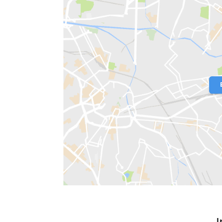
Localização do Imóvel
Condomínio:
Arte Design
- Cidade A
Bairro:
Barra Olímpica
- Rio de Janeir
Endereço: Avenida Ator José Wilker