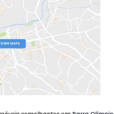
rte
o, RJ
EXIBIR MAPA