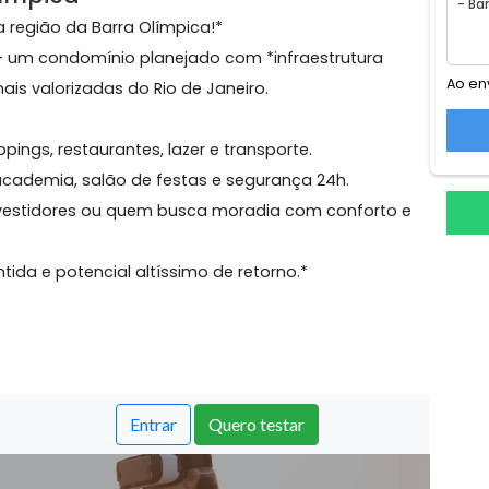
a Olímpica
ento na região da Barra Olímpica!*
sign* – um condomínio planejado com *infraestrutura
eas mais valorizadas do Rio de Janeiro.
a shoppings, restaurantes, lazer e transporte.
cina, academia, salão de festas e segurança 24h.
para investidores ou quem busca moradia com confort
garantida e potencial altíssimo de retorno.*