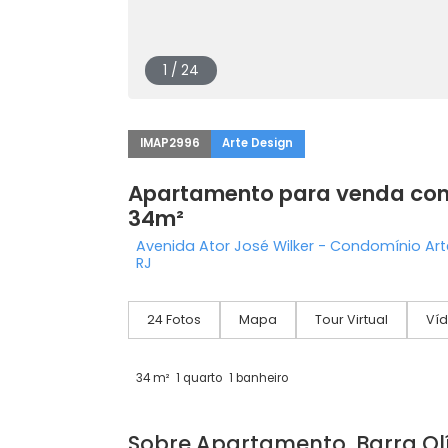
1 / 24
IMAP2996
Arte Design
Apartamento para venda
34m²
Avenida Ator José Wilker - Condomíni
RJ
24 Fotos
Mapa
Tour Virtual