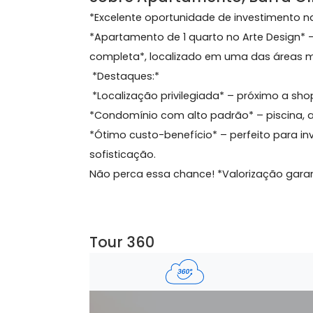
34 m²
1 quarto
1 banheiro
Sobre Apartamento, Barr
*Excelente oportunidade de investim
*Apartamento de 1 quarto no Arte De
completa*, localizado em uma das ár
*Destaques:*
*Localização privilegiada* – próximo 
*Condomínio com alto padrão* – pis
*Ótimo custo-benefício* – perfeito 
sofisticação.
Não perca essa chance! *Valorização 