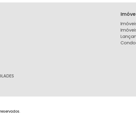
Apartamento
Apartam
Barra Olímpica, Rio de Janeiro, RJ
Barra Olímpica, Rio
34m²
1
-
-
34m²
1
360.000
325.
R$
R$
FAVORITOS
COMPARTILHAR
FAVORITOS