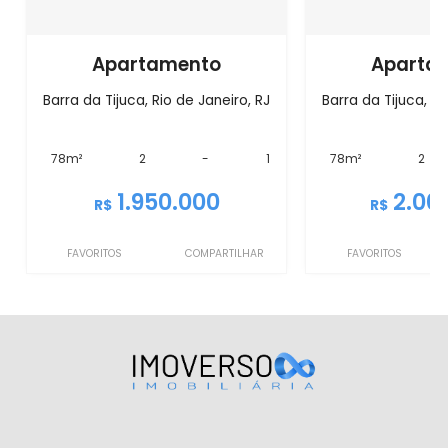
Apartamento
Aparta
Barra da Tijuca, Rio de Janeiro, RJ
Barra da Tijuca, Ri
78m²
2
-
1
78m²
2
1.950.000
2.00
R$
R$
FAVORITOS
COMPARTILHAR
FAVORITOS