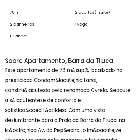
78 m²
2 quartos
(1 suíte)
2 banheiros
1 vaga
6° andar
Sobre Apartamento, Barra da Tijuca
Este apartamento de 78 m&sup2;, localizado no
prestigiado Condom&iacute;nio Lanai,
constru&iacute;do pela renomada Cyrela, &eacute;
a s&iacute;ntese de conforto e
sofistica&ccedil;&atilde;o. Com uma vista
deslumbrante para a Praia da Barra da Tijuca, na
ic&ocirc;nica Av. do Pep&ecirc;, o im&oacute;vel