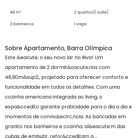
48 m²
2 quartos
(1 suíte)
2 banheiros
1 vaga
Sobre Apartamento, Barra Olímpica
Este &eacute; o seu novo lar no Riva! Um
apartamento de 2 dormit&oacute;rios com
48,90m&sup2;, projetado para oferecer conforto e
funcionalidade em todos os detalhes. Com uma
cozinha americana integrada ao living, o
espa&ccedil;o garante praticidade para o dia a dia e
momentos de conviv&ecirc;ncia. As bancadas em
granito nos banheiros e cozinha, al&eacute;m das
cubas de embutir, refor&ccedil;am a ...