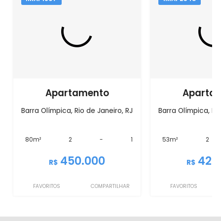
Apartamento
Aparta
Barra Olímpica, Rio de Janeiro, RJ
Barra Olímpica, Rio
80m²
2
-
1
53m²
2
450.000
420
R$
R$
FAVORITOS
COMPARTILHAR
FAVORITOS