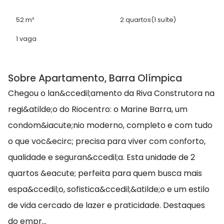
52 m²
2 quartos
(1 suíte)
1 vaga
Sobre Apartamento, Barra Olímpica
Chegou o lan&ccedil;amento da Riva Construtora na
regi&atilde;o do Riocentro: o Marine Barra, um
condom&iacute;nio moderno, completo e com tudo
o que voc&ecirc; precisa para viver com conforto,
qualidade e seguran&ccedil;a. Esta unidade de 2
quartos &eacute; perfeita para quem busca mais
espa&ccedil;o, sofistica&ccedil;&atilde;o e um estilo
de vida cercado de lazer e praticidade. Destaques
do empr...