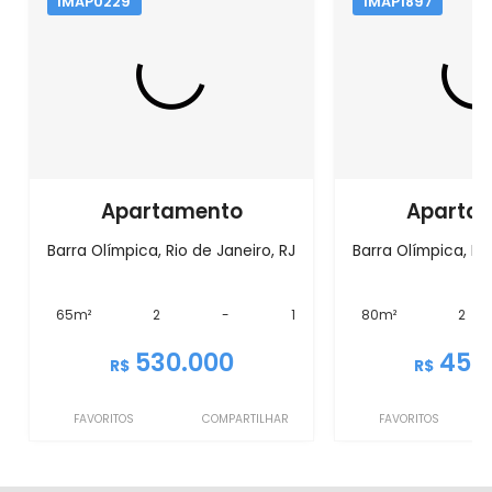
IMAP0229
IMAP1897
Apartamento
Aparta
Barra Olímpica, Rio de Janeiro, RJ
Barra Olímpica, Rio
65m²
2
-
1
80m²
2
530.000
450
R$
R$
FAVORITOS
COMPARTILHAR
FAVORITOS