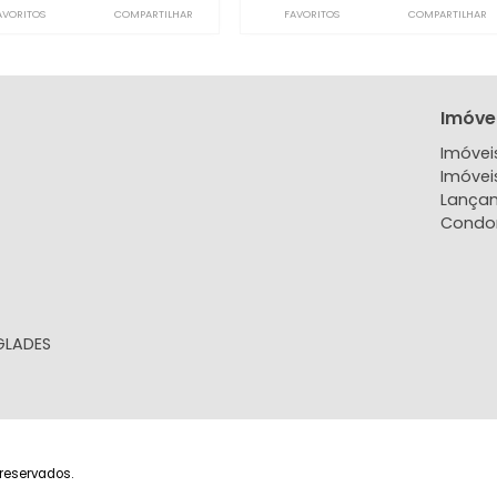
Apartamento
Apartam
Barra Olímpica, Rio de Janeiro, RJ
Barra Olímpica, Rio
80m²
2
-
1
53m²
2
450.000
420.
R$
R$
FAVORITOS
COMPARTILHAR
FAVORITOS