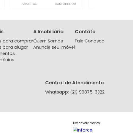
ento
Apartamento
 de Janeiro, RJ
Barra Olímpica, Rio de Janeiro, RJ
-
1
60m²
2
-
1
000
570.000
R$
COMPARTILHAR
FAVORITOS
COMPARTILHAR