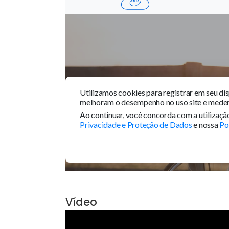
via...
Ver mais
Tour 360