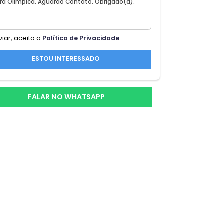
ra,
r com
quem
Ao enviar, aceito a
Política de Privacidade
ESTOU INTERESSADO
ente
aria
FALAR NO WHATSAPP
ais