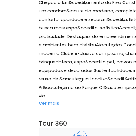
52 m²
2 quartos
(1 suíte)
1 vaga
Sobre Apartamento, Barr
Chegou o lan&ccedil;amento da Riva C
um condom&iacute;nio moderno, comp
conforto, qualidade e seguran&ccedil
busca mais espa&ccedil;o, sofistica&c
praticidade. Destaques do empreend
e ambientes bem distribu&iacute;do
moderna Clube exclusivo com piscina,
brinquedoteca, espa&ccedil;o pet, 
equipadas e decoradas Sustentabilidad
reuso de &aacute;gua Localiza&ccedil
Pr&oacute;ximo ao Parque Ol&iacute;