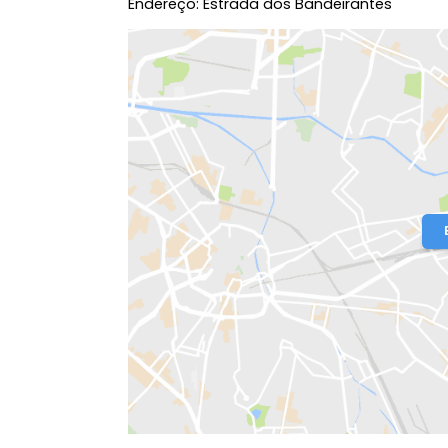
Localização do Imóvel
Condomínio:
Marine Barra
Bairro:
Barra Olímpica
- Rio de Janeir
Endereço: Estrada dos Bandeirantes