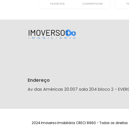
Apartamento
Barra Olímpica, Rio de Janeiro, RJ
65m²
2
-
1
530.000
R$
FAVORITOS
COMPARTILHAR