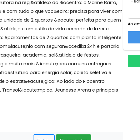
a Olímpica
onstrutora na regi&atilde;o do Riocentro: o Marine Bar
leto e com tudo o que voc&ecirc; precisa para vive
;a. Esta unidade de 2 quartos &eacute; perfeita para 
cedil;&atilde;o e um estilo de vida cercado de lazer e
imento: Apartamentos de 2 quartos com planta intelig
s.Condom&iacute;nio com seguran&ccedil;a 24h e port
 churrasqueira, academia, sal&atilde;o de festas,
coworking e muito mais &Aacute;reas comuns entregues
e: infraestrutura para energia solar, coleta seletiva e
;&atilde;o estrat&eacute;gica: Ao lado do Riocentro
mpico, Transol&iacute;mpica, Jeunesse Arena e princip