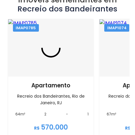
Recreio dos Bandeirantes
IMAP0785
IMAP1074
Apartamento
Apa
Recreio dos Bandeirantes, Rio de
Recreio dos 
Janeiro, RJ
J
64m²
2
-
1
67m²
570.000
R$
R$