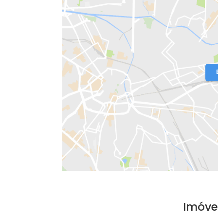
Localização do Imóvel
Condomínio:
PONTAL OCEÂNICO - MA
Bairro:
Recreio dos Bandeirantes
- R
Endereço: Rua Luiz Carlos Sarolli