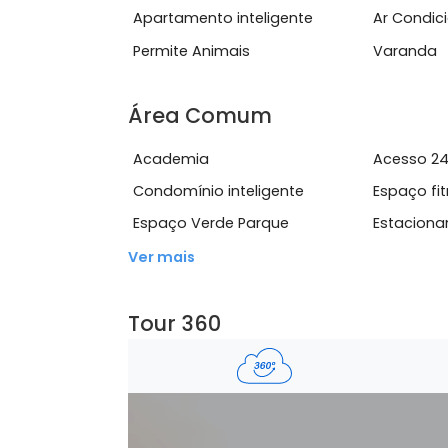
garagemMobiliado e climatizadoO Co
Ver mais
Características do Imóve
Apartamento inteligente
Ar 
Permite Animais
Var
Área Comum
Academia
Ace
Condomínio inteligente
Esp
Espaço Verde Parque
Est
Ver mais