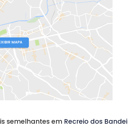
UI
- Pontal Oceânico
io de Janeiro, RJ