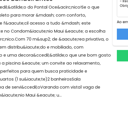
6° andar
2 elevadores sociais
2 elevadores de serviços
eio dos Bandeirantes
a&ccedil;&atilde;o do Pontal Oce&acirc;nico!Se o que
ar completo para morar &mdash; com conforto,
ureza e f&aacute;cil acesso a tudo &mdash; este
cute;te no Condom&iacute;nio Maui &eacute; a escol
ce&acirc;nico.Com 70 m&sup2; de &aacute;rea privativa
oso, bem distribu&iacute;do e mobiliado, com
cionado e uma decora&ccedil;&atilde;o que une bom g
ta para a piscina &eacute; um convite ao relaxamento,
ilde;o perfeitos para quem busca praticidade e
:2 quartos (1 su&iacute;te)2 banheirosSala
ute;rea de servi&ccedil;oVaranda com vista1 vaga de