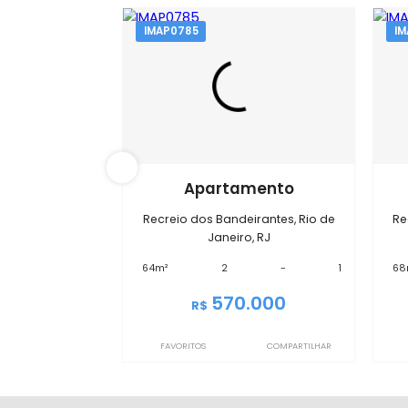
Im
IMAP0785