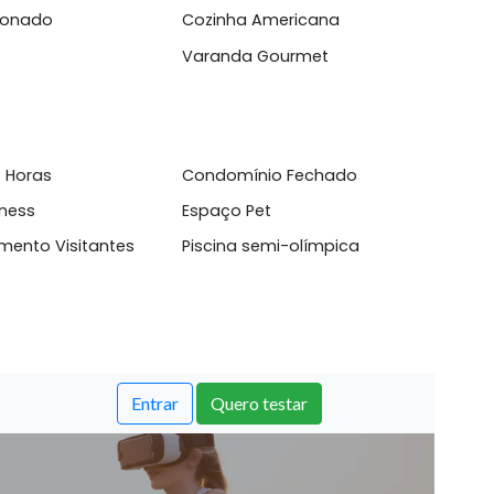
ndom&iacute;nio Maui &eacute; u...
l
Condicionado
Cozinha Americana
anda
Varanda Gourmet
sso 24 Horas
Condomínio Fechado
aço fitness
Espaço Pet
acionamento Visitantes
Piscina semi-olímpica