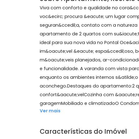
70 m²
2 quartos
(1 suíte)
2 banheiros
1 vaga
Sobre Apartamento, Recr
Viva com conforto e qualidade no cor
voc&ecirc; procura &eacute; um lug
seguran&ccedil;a, contato com a nat
apartamento de 2 quartos com su&ia
ideal para sua nova vida no Pontal O
im&oacute;vel &eacute; espa&ccedil;
m&oacute;veis planejados, ar-condi
e funcionalidade. A varanda com vis
enquanto os ambientes internos s&at
aconchego.Destaques do apartamento
confort&aacute;velCozinha com &aac