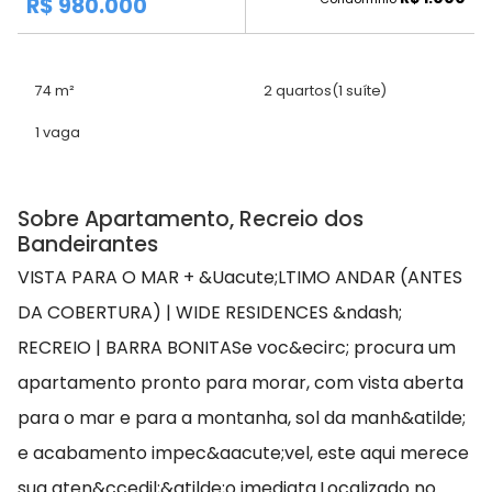
R$ 980.000
74 m²
2 quartos
(1 suíte)
1 vaga
Sobre Apartamento, Recreio dos
Bandeirantes
VISTA PARA O MAR + &Uacute;LTIMO ANDAR (ANTES
DA COBERTURA) | WIDE RESIDENCES &ndash;
RECREIO | BARRA BONITASe voc&ecirc; procura um
apartamento pronto para morar, com vista aberta
para o mar e para a montanha, sol da manh&atilde;
e acabamento impec&aacute;vel, este aqui merece
sua aten&ccedil;&atilde;o imediata.Localizado no