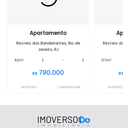
Apartamento
Apa
Recreio dos Bandeirantes, Rio de
Recreio dos 
Janeiro, RJ
J
82m²
2
-
2
107m²
790.000
R$
R$
FAVORITOS
COMPARTILHAR
FAVORITOS