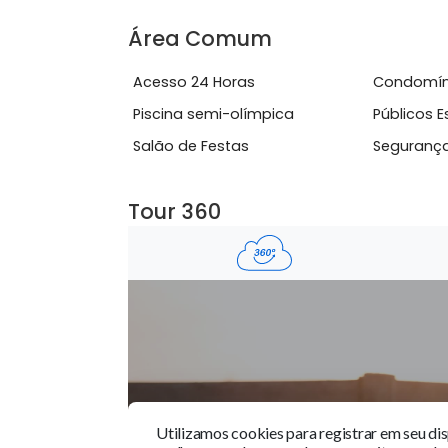
Características do Imóve
Apartamento inteligente
Coz
Varanda
Área Comum
Acesso 24 Horas
Con
Piscina semi-olímpica
Públ
Salão de Festas
Seg
Tour 360