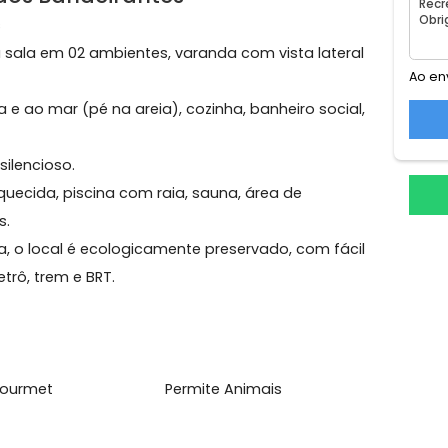
a
eio dos Bandeirantes
s Ondas
ampla sala em 02 ambientes, varanda com vista latera
l à areia e ao mar (pé na areia), cozinha, banheiro social
ilo e silencioso.
ina aquecida, piscina com raia, sauna, área de
 festas.
tanha, o local é ecologicamente preservado, com fáci
 ao metrô, trem e BRT.