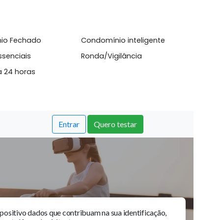
l
inha Gourmet
Permite Animais
domínio Fechado
Condomínio inteligente
icos Essenciais
Ronda/Vigilância
urança 24 horas