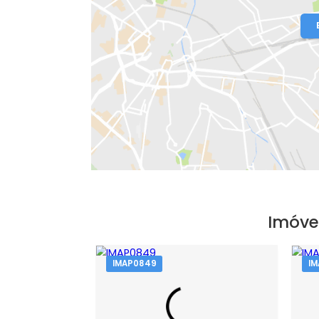
Localização do Imóvel
Condomínio:
Sobre As Ondas
- Regiã
Bairro:
Recreio dos Bandeirantes
- R
Endereço: Estrada do Pontal