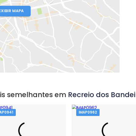
o Do Pontal
io de Janeiro, RJ
EXIBIR MAPA