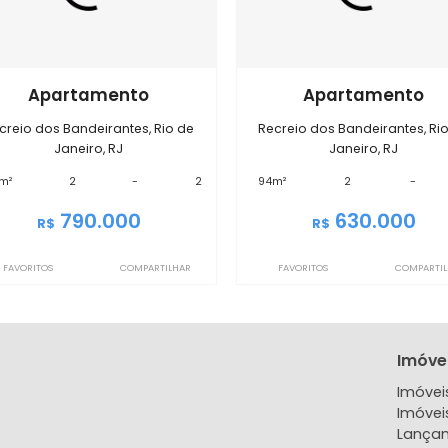
óveis semelhantes em
Recreio do
IMAP0941
IMAP0962