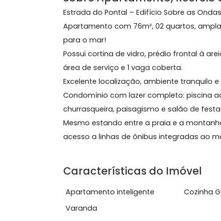
76 m²
2 quartos
(2 suítes)
2 banheiros
1 vag
Sobre Apartamento, Recr
Estrada do Pontal – Edifício Sobre a
Apartamento com 76m², 02 quartos, 
para o mar!
Possui cortina de vidro, prédio fronta
área de serviço e 1 vaga coberta.
Excelente localização, ambiente tranqu
Condomínio com lazer completo: pisc
churrasqueira, paisagismo e salão de
Mesmo estando entre a praia e a mon
acesso a linhas de ônibus integradas