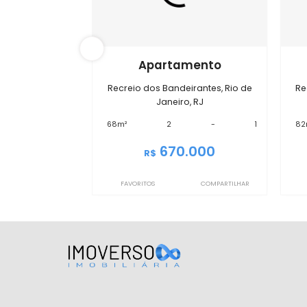
Im
IMAP0849