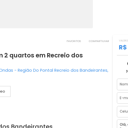
FAVORITOS
COMPART
 com 2 quartos em Recreio dos
re As Ondas - Região Do Pontal Recreio dos Bandeirant
Vídeo