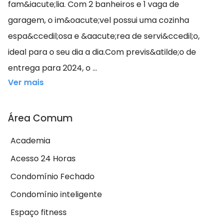
fam&iacute;lia. Com 2 banheiros e 1 vaga de
garagem, o im&oacute;vel possui uma cozinha
espa&ccedil;osa e &aacute;rea de servi&ccedil;o,
ideal para o seu dia a dia.Com previs&atilde;o de
entrega para 2024, o ...
Ver mais
Área Comum
Academia
Acesso 24 Horas
Condomínio Fechado
Condomínio inteligente
Espaço fitness