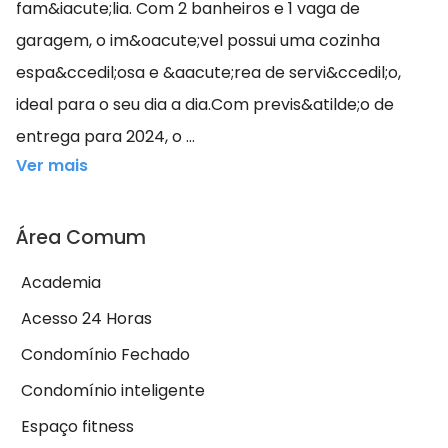
fam&iacute;lia. Com 2 banheiros e 1 vaga de
garagem, o im&oacute;vel possui uma cozinha
espa&ccedil;osa e &aacute;rea de servi&ccedil;o,
ideal para o seu dia a dia.Com previs&atilde;o de
entrega para 2024, o ...
Ver mais
Área Comum
Academia
Acesso 24 Horas
Condomínio Fechado
Condomínio inteligente
Espaço fitness