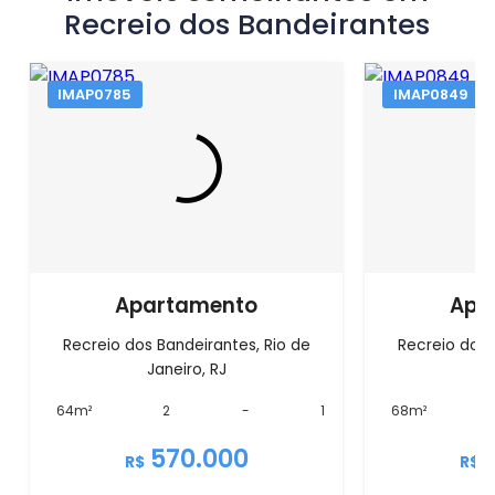
Recreio dos Bandeirantes
IMAP0785
IMAP0849
Apartamento
Apa
Recreio dos Bandeirantes, Rio de
Recreio dos 
Janeiro, RJ
J
64m²
2
-
1
68m²
570.000
R$
R$