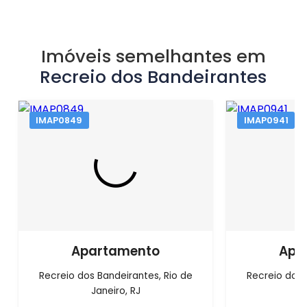
Imóveis semelhantes em
Recreio dos Bandeirantes
IMAP0849
IMAP0941
Apartamento
Apa
Recreio dos Bandeirantes, Rio de
Recreio dos 
Janeiro, RJ
J