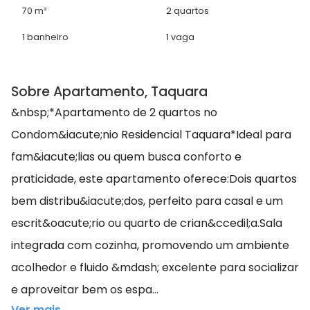
70 m²
2 quartos
1 banheiro
1 vaga
Sobre Apartamento, Taquara
&nbsp;*Apartamento de 2 quartos no
Condom&iacute;nio Residencial Taquara*Ideal para
fam&iacute;lias ou quem busca conforto e
praticidade, este apartamento oferece:Dois quartos
bem distribu&iacute;dos, perfeito para casal e um
escrit&oacute;rio ou quarto de crian&ccedil;a.Sala
integrada com cozinha, promovendo um ambiente
acolhedor e fluido &mdash; excelente para socializar
e aproveitar bem os espa...
Ver mais