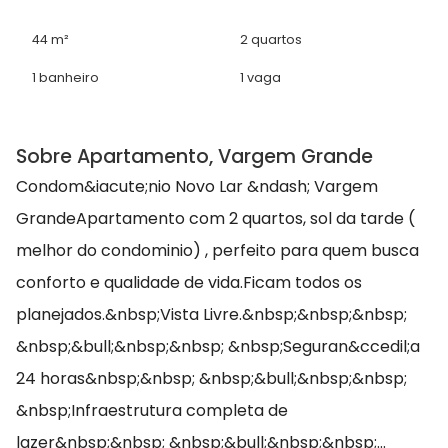
44 m²
2 quartos
1 banheiro
1 vaga
Sobre Apartamento, Vargem Grande
Condom&iacute;nio Novo Lar &ndash; Vargem
GrandeApartamento com 2 quartos, sol da tarde (
melhor do condominio) , perfeito para quem busca
conforto e qualidade de vida.Ficam todos os
planejados.&nbsp;Vista Livre.&nbsp;&nbsp;&nbsp;
&nbsp;&bull;&nbsp;&nbsp; &nbsp;Seguran&ccedil;a
24 horas&nbsp;&nbsp; &nbsp;&bull;&nbsp;&nbsp;
&nbsp;Infraestrutura completa de
lazer&nbsp;&nbsp; &nbsp;&bull;&nbsp;&nbsp;...