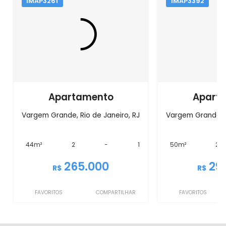
IMAP3261
IMAP3392
Apartamento
Apart
Vargem Grande, Rio de Janeiro, RJ
Vargem Grande, R
44m²
2
-
1
50m²
2
265.000
29
R$
R$
FAVORITOS
COMPARTILHAR
FAVORITOS