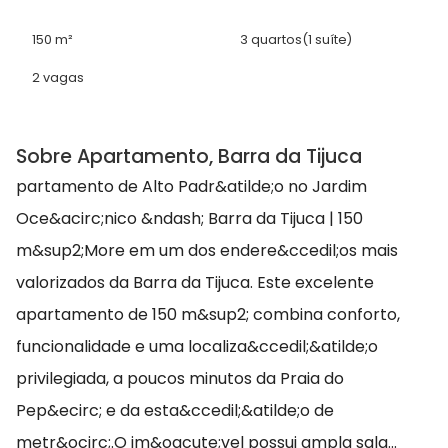
150 m²
3 quartos
(1 suíte)
2 vagas
Sobre Apartamento, Barra da Tijuca
partamento de Alto Padr&atilde;o no Jardim
Oce&acirc;nico &ndash; Barra da Tijuca | 150
m&sup2;More em um dos endere&ccedil;os mais
valorizados da Barra da Tijuca. Este excelente
apartamento de 150 m&sup2; combina conforto,
funcionalidade e uma localiza&ccedil;&atilde;o
privilegiada, a poucos minutos da Praia do
Pep&ecirc; e da esta&ccedil;&atilde;o de
metr&ocirc;.O im&oacute;vel possui ampla sala...