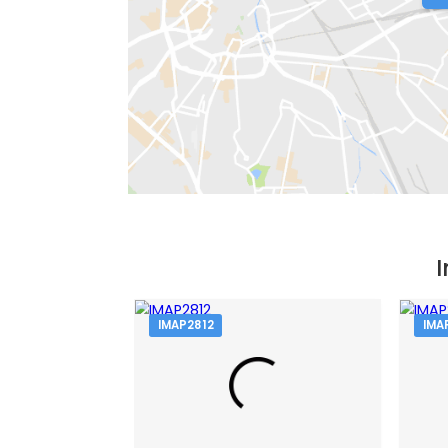
Bairro:
Barra Olímpica
- Rio de Janeir
Endereço: Avenida Ivo Pitanguy