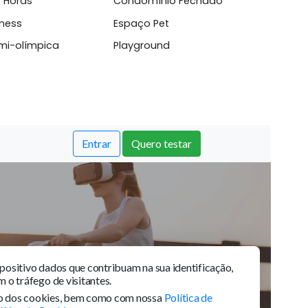
e Pagamento Facil...
sso 24 Horas
Condomínio Fechado
aço fitness
Espaço Pet
cina semi-olímpica
Playground