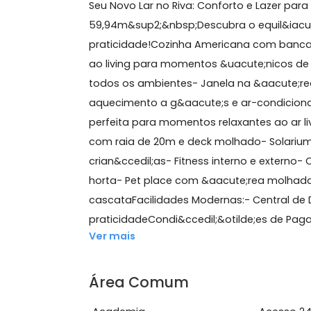
59 m²
3 quartos
(1 suíte)
2 banheiros
1 vaga
Sobre Apartamento, Barr
Seu Novo Lar no Riva: Conforto e Laze
59,94m&sup2;&nbsp;Descubra o equil&
praticidade!Cozinha Americana com 
ao living para momentos &uacute;ni
todos os ambientes- Janela na &aacut
aquecimento a g&aacute;s e ar-cond
perfeita para momentos relaxantes ao 
com raia de 20m e deck molhado- So
crian&ccedil;as- Fitness interno e e
horta- Pet place com &aacute;rea mol
cascataFacilidades Modernas:- Cent