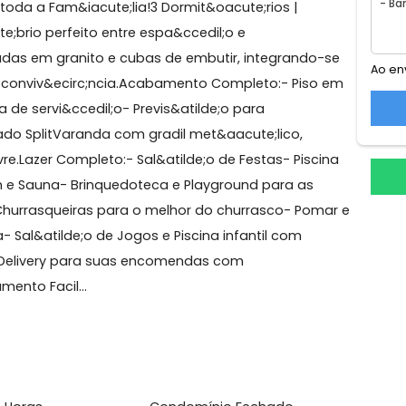
a Olímpica
r para toda a Fam&iacute;lia!3 Dormit&oacute;rios |
iacute;brio perfeito entre espa&ccedil;o e
bancadas em granito e cubas de embutir, integrando
cos de conviv&ecirc;ncia.Acabamento Completo:- Piso
e;rea de servi&ccedil;o- Previs&atilde;o para
icionado SplitVaranda com gradil met&aacute;lico,
ar livre.Lazer Completo:- Sal&atilde;o de Festas- Pisc
larium e Sauna- Brinquedoteca e Playground para as
xterno- Churrasqueiras para o melhor do churrasco- Pom
hada- Sal&atilde;o de Jogos e Piscina infantil com
ral de Delivery para suas encomendas com