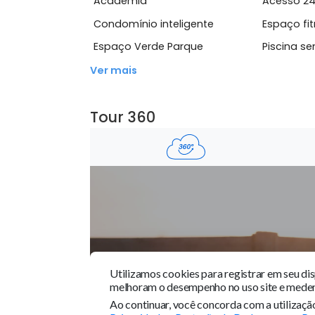
praticidadeCondi&ccedil;&otilde;es d
Ver mais
Área Comum
Academia
Ace
Condomínio inteligente
Esp
Espaço Verde Parque
Pis
Ver mais
Tour 360