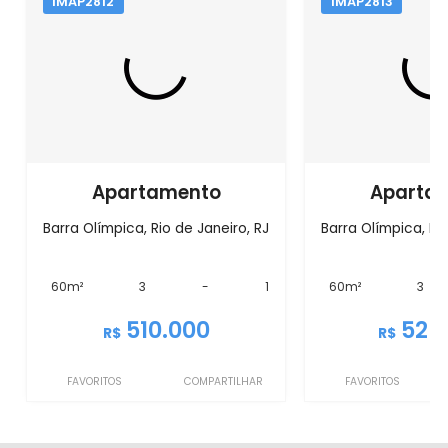
IMAP2812
IMAP2813
Apartamento
Aparta
Barra Olímpica, Rio de Janeiro, RJ
Barra Olímpica, Rio
60m²
3
-
1
60m²
3
510.000
526
R$
R$
FAVORITOS
COMPARTILHAR
FAVORITOS