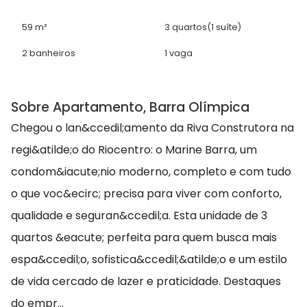
59 m²
3 quartos
(1 suíte)
2 banheiros
1 vaga
Sobre Apartamento, Barra Olímpica
Chegou o lan&ccedil;amento da Riva Construtora na
regi&atilde;o do Riocentro: o Marine Barra, um
condom&iacute;nio moderno, completo e com tudo
o que voc&ecirc; precisa para viver com conforto,
qualidade e seguran&ccedil;a. Esta unidade de 3
quartos &eacute; perfeita para quem busca mais
espa&ccedil;o, sofistica&ccedil;&atilde;o e um estilo
de vida cercado de lazer e praticidade. Destaques
do empr...