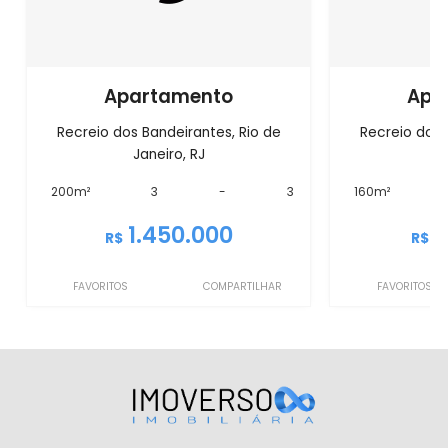
Apartamento
Apa
Recreio dos Bandeirantes, Rio de
Recreio dos 
Janeiro, RJ
J
200m²
3
-
3
160m²
1.450.000
1
R$
R$
FAVORITOS
COMPARTILHAR
FAVORITOS