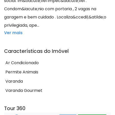
social. Im&oacute;vel impec&aacute;vel .
Condom&iacute;nio com portaria , 2 vagas na
garagem e bem cuidado . Localiza&ccedil;&atilde;o
privilegiada, ape...
Ver mais
Características do Imóvel
Ar Condicionado
Permite Animais
Varanda
Varanda Gourmet
Tour 360