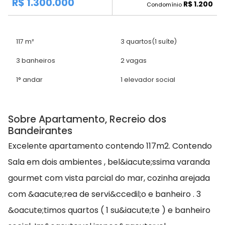
R$ 1.300.000
R$ 1.200
Condomínio
117 m²
3 quartos
(1 suíte)
3 banheiros
2 vagas
1° andar
1 elevador social
Sobre Apartamento, Recreio dos
Bandeirantes
Excelente apartamento contendo 117m2. Contendo
Sala em dois ambientes , bel&iacute;ssima varanda
gourmet com vista parcial do mar, cozinha arejada
com &aacute;rea de servi&ccedil;o e banheiro . 3
&oacute;timos quartos ( 1 su&iacute;te ) e banheiro