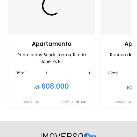
Apartamento
Apa
Recreio dos Bandeirantes, Rio de
Recreio dos 
Janeiro, RJ
J
85m²
3
-
1
82m²
608.000
R$
R$
FAVORITOS
COMPARTILHAR
FAVORITOS