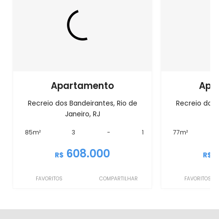
Apartamento
Apa
Recreio dos Bandeirantes, Rio de
Recreio dos 
Janeiro, RJ
J
85m²
3
-
1
77m²
608.000
R$
R$
FAVORITOS
COMPARTILHAR
FAVORITOS