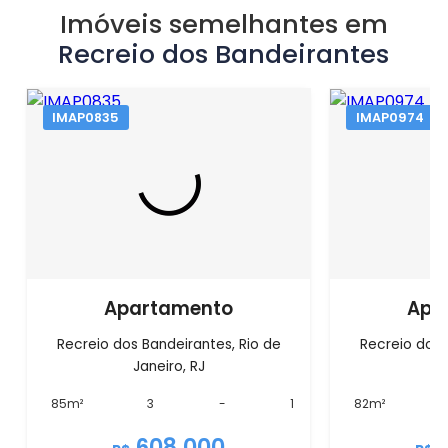
Imóveis semelhantes em
Recreio dos Bandeirantes
IMAP0835
IMAP0974
Apartamento
Apa
Recreio dos Bandeirantes, Rio de
Recreio dos 
Janeiro, RJ
J
85m²
3
-
1
82m²
608.000