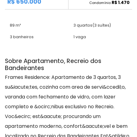
R$ 650.000
R$ 1.470
Condomínio
89 m²
3 quartos
(3 suítes)
3 banheiros
1 vaga
Sobre Apartamento, Recreio dos
Bandeirantes
Frames Residence: Apartamento de 3 quartos, 3
su&iacute;tes, cozinha com area de servi&ccedil;o,
varanda com fechamento de vidro, com lazer
completo e &ocirc;nibus exclusivo no Recreio.
Voc&ecirc; est&aacute; procurando um
apartamento moderno, confort&aacute;vel e bem
localizado no Recreio dos Bandeirantes Ent&atilde;o