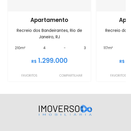
Apartamento
Apa
Recreio dos Bandeirantes, Rio de
Recreio dos 
Janeiro, RJ
J
210m²
4
-
3
117m²
1.299.000
1
R$
R$
FAVORITOS
COMPARTILHAR
FAVORITOS