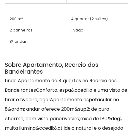
200 m²
4 quartos
(2 suítes)
2 banheiros
1 vaga
8° andar
Sobre Apartamento, Recreio dos
Bandeirantes
Lindo Apartamento de 4 quartos no Recreio dos
BandeirantesConforto, espa&ccedil;o e uma vista de
tirar o f&ocirc;lego!Apartamento espetacular no
8&ordm; andar oferece 200m&sup2; de puro
charme, com vista panor&acirc;mica de 180&deg;,
muita ilumina&ccedil;&atilde;o natural e o desejado