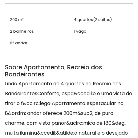
200 m²
4 quartos
(2 suítes)
2 banheiros
1 vaga
8° andar
Sobre Apartamento, Recreio dos
Bandeirantes
Lindo Apartamento de 4 quartos no Recreio dos
BandeirantesConforto, espa&ccedil;o e uma vista de
tirar o f&ocirc;lego!Apartamento espetacular no
8&ordm; andar oferece 200m&sup2; de puro
charme, com vista panor&acirc;mica de 180&deg;,
muita ilumina&ccedil;&atilde;o natural e o desejado