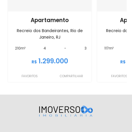
Apartamento
Apa
Recreio dos Bandeirantes, Rio de
Recreio dos 
Janeiro, RJ
J
210m²
4
-
3
117m²
1.299.000
1
R$
R$
FAVORITOS
COMPARTILHAR
FAVORITOS