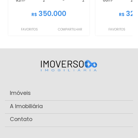
92m²
2
-
2
66m²
2
350.000
325
R$
R$
FAVORITOS
COMPARTILHAR
FAVORITOS
Imóveis
A Imobiliária
Contato