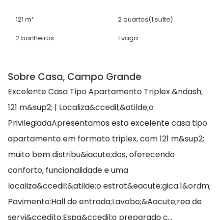
121 m²
2 quartos
(1 suíte)
2 banheiros
1 vaga
Sobre Casa, Campo Grande
Excelente Casa Tipo Apartamento Triplex &ndash;
121 m&sup2; | Localiza&ccedil;&atilde;o
PrivilegiadaApresentamos esta excelente casa tipo
apartamento em formato triplex, com 121 m&sup2;
muito bem distribu&iacute;dos, oferecendo
conforto, funcionalidade e uma
localiza&ccedil;&atilde;o estrat&eacute;gica.1&ordm;
Pavimento:Hall de entrada;Lavabo;&Aacute;rea de
servi&ccedil;o;Espa&ccedil;o preparado c...