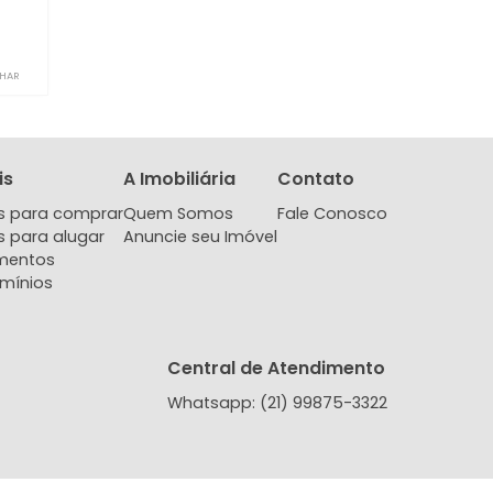
Condomínio
deirantes, Rio de
iro, RJ
-
2
390.000
COMPARTILHAR