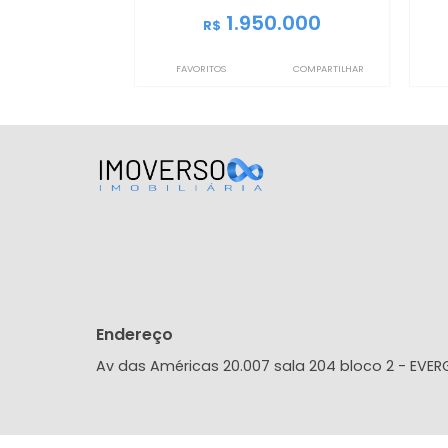
IMCC1888
Casa de Condomínio
Recreio dos Bandeirantes, Rio de
Janeiro, RJ
206m²
4
-
3
1.950.000
R$
FAVORITOS
COMPARTILHAR