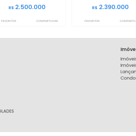
IMCC3131
IMCC3532
Casa de Condomínio
Casa de 
Recreio dos Bandeirantes, Rio de
Recreio dos Ban
Janeiro, RJ
Jane
250m²
4
-
2
263m²
4
2.500.000
2.
R$
R$
FAVORITOS
COMPARTILHAR
FAVORITOS