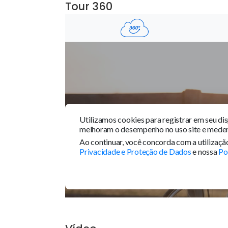
Área Comum
Espaço Pet
Seg
Tour 360