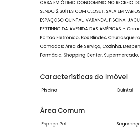
212 m²
4 quartos
(2 suítes)
4 banheiros
5 v
Sobre Casa de Condomíni
CASA EM ÓTIMO CONDOMINIO NO RECRE
SENDO 2 SUÍTES COM CLOSET, SALA EM
ESPAÇOSO QUINTAL, VARANDA, PISCINA,
PERTINHO DA AVENIDA DAS AMÉRICAS. - 
Portão Eletrônico, Box Blindex, Churras
Cômodos: Área de Serviço, Cozinha, D
Farmácia, Shopping Center, Supermer
Características do Imóve
Piscina
Quin