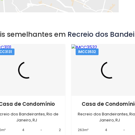
EXIBIR MAPA
óveis semelhantes em
Recreio do