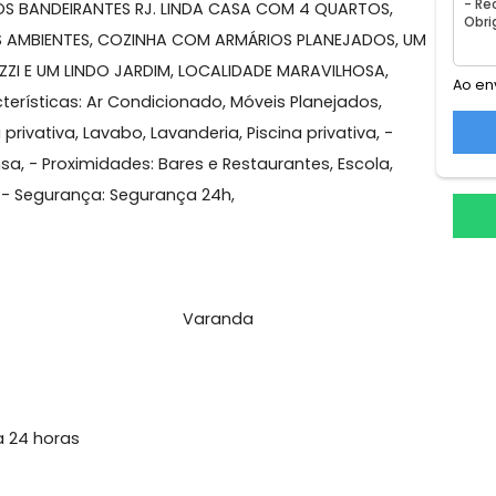
agas
o, Recreio dos Bandeirantes
IO DOS BANDEIRANTES RJ. LINDA CASA COM 4 QUARTOS,
 VÁRIOS AMBIENTES, COZINHA COM ARMÁRIOS PLANEJADOS
 JACUZZI E UM LINDO JARDIM, LOCALIDADE MARAVILHOSA,
Características: Ar Condicionado, Móveis Planejados,
queira privativa, Lavabo, Lavanderia, Piscina privativa, -
espensa, - Proximidades: Bares e Restaurantes, Escola,
cado, - Segurança: Segurança 24h,
l
tal
Varanda