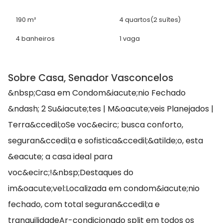
190 m²
4 quartos
(2 suítes)
4 banheiros
1 vaga
Sobre Casa, Senador Vasconcelos
&nbsp;Casa em Condom&iacute;nio Fechado
&ndash; 2 Su&iacute;tes | M&oacute;veis Planejados |
Terra&ccedil;oSe voc&ecirc; busca conforto,
seguran&ccedil;a e sofistica&ccedil;&atilde;o, esta
&eacute; a casa ideal para
voc&ecirc;!&nbsp;Destaques do
im&oacute;vel:Localizada em condom&iacute;nio
fechado, com total seguran&ccedil;a e
tranquilidadeAr-condicionado split em todos os