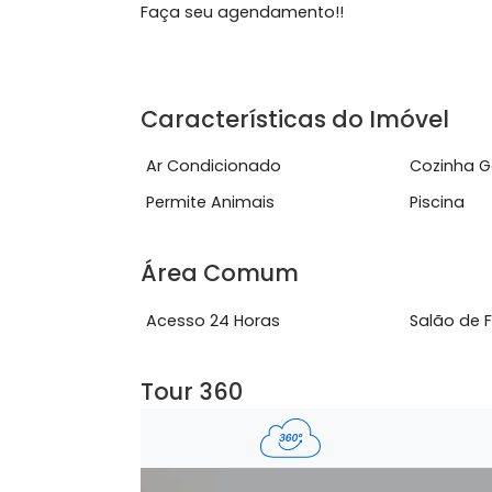
Área externa: Piscina, churrasqueira 
boneca e chuveirão.
Faça seu agendamento!!
Características do Imóve
Ar Condicionado
Coz
Permite Animais
Pisc
Área Comum