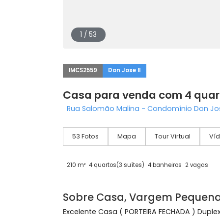
1 / 53
IMCS2559
Don Jose II
Casa para venda com 4 
Rua Salomão Malina - Condomínio Do
53 Fotos
Mapa
Tour Virtual
210 m²
4 quartos
(3 suítes)
4 banheiros
2 v