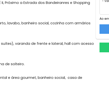
uena
 Duplex Com 4 Quartos (Sendo 3 Suítes) Dentro do
OSÉ II, Próximo a Estrada dos Bandeiranres e Shoppi
, 1 quarto, lavabo, banheiro social, cozinha com armári
ids.
endo 3 suítes), varanda de frente e lateral, hall com ac
 e uma de solteiro.