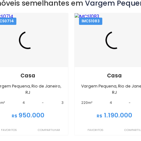
EXIBIR MAPA
Imóveis semelhantes em
Vargem
IMCS0714
IMCS1083