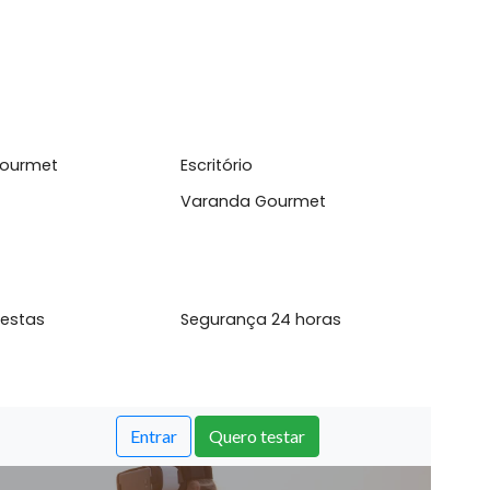
com quintal e área gourmet, banheiro social, casa de
l
inha Gourmet
Escritório
ina
Varanda Gourmet