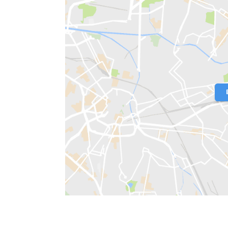
Localização do Imóvel
Condomínio:
Don Jose II
Bairro:
Vargem Pequena
- Rio de Jan
Endereço: Rua Salomão Malina