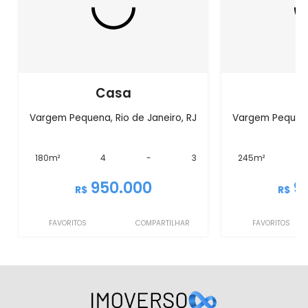
Casa
C
Vargem Pequena, Rio de Janeiro, RJ
Vargem Pequena,
180m²
4
-
3
245m²
950.000
9
R$
R$
FAVORITOS
COMPARTILHAR
FAVORITOS