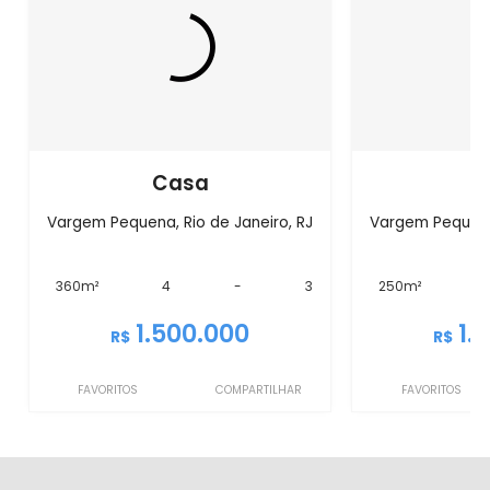
Casa
C
Vargem Pequena, Rio de Janeiro, RJ
Vargem Pequena,
360m²
4
-
3
250m²
1.500.000
1.
R$
R$
FAVORITOS
COMPARTILHAR
FAVORITOS