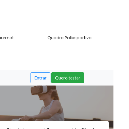
l
mite Animais
Piscina
aço Gourmet
Quadra Poliesportiva