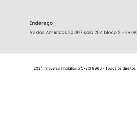
Localização do Imóvel
Condomínio:
Terral
Bairro:
Freguesia (Jacarepaguá)
- R
Endereço: Rua Professor Fernando Ra
Endereço
Av das Américas 20.007 sala 204 bloco 2 