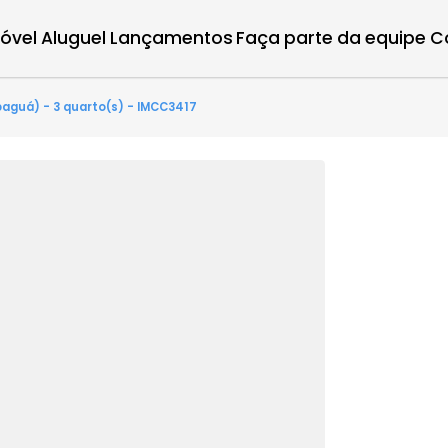
r imóvel
Aluguel
Lançamentos
Faça parte d
(Jacarepaguá) - 3 quarto(s) - IMCC3417