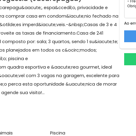
as
io, Freguesia (Jacarepaguá)
m Jacarepagu&aacute;, espa&ccedil;o, privacidade e
il;os para comprar casa em condom&iacute;nio fecha
&ccedil;&otilde;es imperd&iacute;veis.-&nbsp;Casas de 3
S e aproveite as taxas de financiamento.Casa de 241
cial composto por: sala; 3 quartos, sendo 1 su&iacut
acute;rios planejados em todos os c&ocirc;modos;
ccedil;o; piscina e
nio com quadra esportiva e &aacute;rea gourmet, ide
bsp;Im&oacute;vel com 3 vagas na garagem, excelente
;N&atilde;o perca esta oportunidade &uacute;nica de m
to e agende sua visita!​...