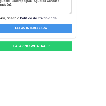
do na
Ao enviar, aceito a
Política de Privacidade
 e 4
ESTOU INTERESSADO
e;te;
FALAR NO WHATSAPP
al
 para
orar