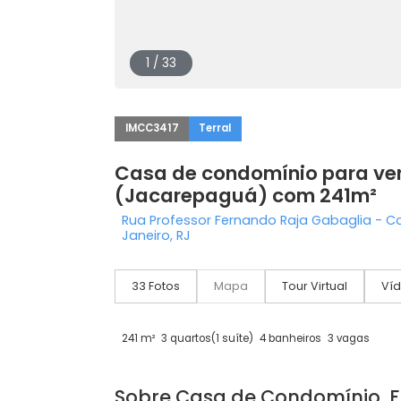
1 / 33
IMCC3417
Terral
Casa de condomínio par
(Jacarepaguá) com 241
Rua Professor Fernando Raja Gabagl
Janeiro, RJ
33 Fotos
Mapa
Tour Virtual