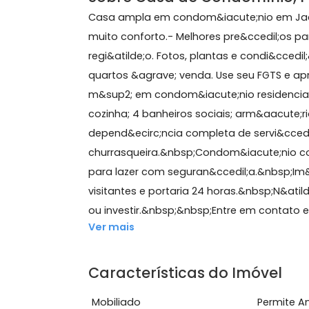
241 m²
3 quartos
(1 suíte)
4 banheiros
3 vag
Sobre Casa de Condomín
Casa ampla em condom&iacute;nio e
muito conforto.- Melhores pre&cced
regi&atilde;o. Fotos, plantas e condi
quartos &agrave; venda. Use seu FGT
m&sup2; em condom&iacute;nio residen
cozinha; 4 banheiros sociais; arm&a
depend&ecirc;ncia completa de servi&
churrasqueira.&nbsp;Condom&iacute;
para lazer com seguran&ccedil;a.&n
visitantes e portaria 24 horas.&nbsp
ou investir.&nbsp;&nbsp;Entre em conta