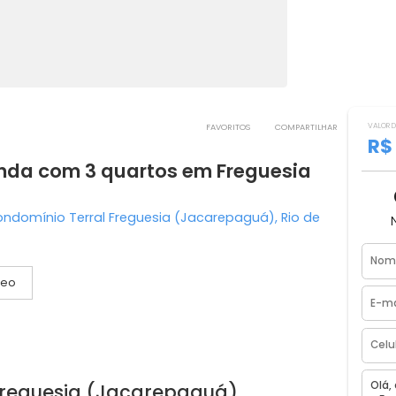
FAVORITOS
COMPART
a venda com 3 quartos em Freguesia
m²
ia - Condomínio Terral Freguesia (Jacarepaguá), Rio d
Vídeo