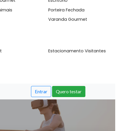
acesso ao transporte p&uacute;blic...
l
inha Gourmet
Escritório
mite Animais
Porteira Fechada
anda
Varanda Gourmet
aço Pet
Estacionamento Visitante