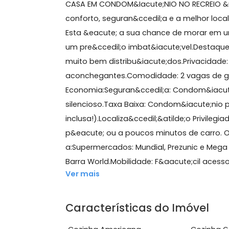
135 m²
3 quartos
(2 suítes)
8 banheiros
2 v
Sobre Casa de Condomíni
CASA EM CONDOM&Iacute;NIO NO RECR
conforto, seguran&ccedil;a e a melho
Esta &eacute; a sua chance de morar
um pre&ccedil;o imbat&iacute;vel.De
muito bem distribu&iacute;dos.Privac
aconchegantes.Comodidade: 2 vagas 
Economia:Seguran&ccedil;a: Condom
silencioso.Taxa Baixa: Condom&iacu
inclusa!).Localiza&ccedil;&atilde;o Pr
p&eacute; ou a poucos minutos de ca
a:Supermercados: Mundial, Prezunic 