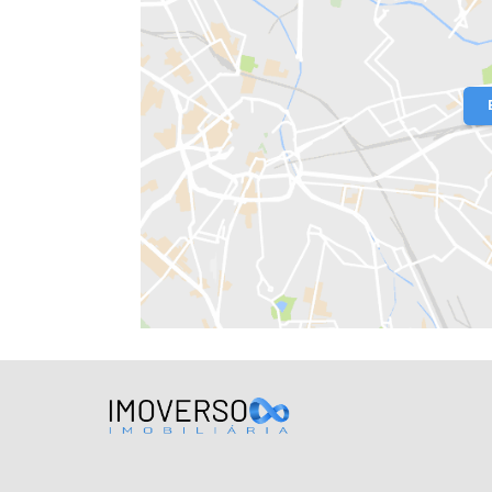
Localização do Imóvel
Condomínio:
VILA REAL
Bairro:
Recreio dos Bandeirantes
- R
Endereço: Avenida Francesco Leta