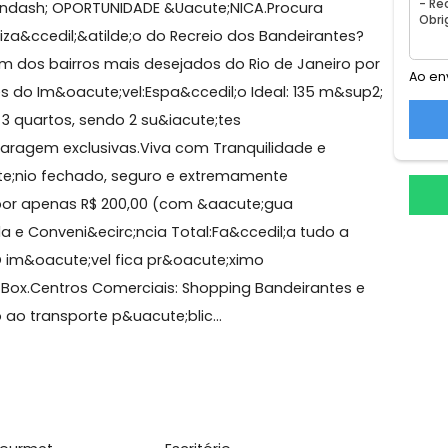
agas
o, Recreio dos Bandeirantes
EIO &ndash; OPORTUNIDADE &Uacute;NICA.Procura
r localiza&ccedil;&atilde;o do Recreio dos Bandeirantes
 em um dos bairros mais desejados do Rio de Janeiro 
staques do Im&oacute;vel:Espa&ccedil;o Ideal: 135 m&s
idade: 3 quartos, sendo 2 su&iacute;tes
de garagem exclusivas.Viva com Tranquilidade e
&iacute;nio fechado, seguro e extremamente
te;nio por apenas R$ 200,00 (com &aacute;gua
ivilegiada e Conveni&ecirc;ncia Total:Fa&ccedil;a tudo a
rro. O im&oacute;vel fica pr&oacute;ximo
e Mega Box.Centros Comerciais: Shopping Bandeirantes 