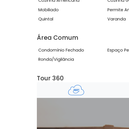
Barra World.Mobilidade: F&aacute;cil 
Ver mais
Características do Imóve
Cozinha Americana
Coz
Mobiliado
Per
Quintal
Var
Área Comum
Condomínio Fechado
Esp
Ronda/Vigilância