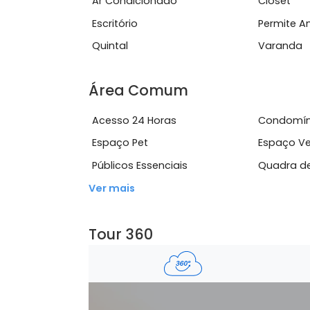
frut&iacute;feras.Destaques do im&oa
Ver mais
Características do Imóve
Ar Condicionado
Clo
Escritório
Per
Quintal
Var
Área Comum
Acesso 24 Horas
Con
Espaço Pet
Esp
Públicos Essenciais
Qua