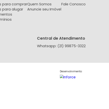
Imóveis
A Imobiliária
Contat
Imóveis para comprar
Quem Somos
Fale Co
Imóveis para alugar
Anuncie seu Imóvel
Lançamentos
Condomínios