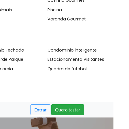
cute;ve...
l
set
Cozinha Gourmet
mite Animais
Piscina
anda
Varanda Gourmet
domínio Fechado
Condomínio inteligente
aço Verde Parque
Estacionamento Visitante
dra de areia
Quadra de futebol