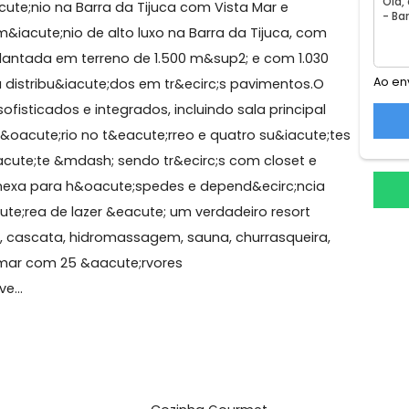
 vagas
o, Barra da Tijuca
m&iacute;nio na Barra da Tijuca com Vista Mar e
ondom&iacute;nio de alto luxo na Barra da Tijuca, com
goa, implantada em terreno de 1.500 m&sup2; e com 1.03
te;da distribu&iacute;dos em tr&ecirc;s pavimentos.O
os, sofisticados e integrados, incluindo sala principal
 escrit&oacute;rio no t&eacute;rreo e quatro su&iacute
 su&iacute;te &mdash; sendo tr&ecirc;s com closet e
sa anexa para h&oacute;spedes e depend&ecirc;ncia
 &aacute;rea de lazer &eacute; um verdadeiro resort
til, deck, cascata, hidromassagem, sauna, churrasqueira
o e pomar com 25 &aacute;rvores