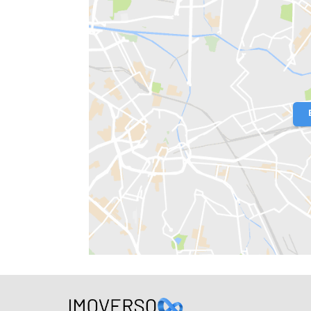
Localização do Imóvel
Condomínio:
NOVO LEBLON
Bairro:
Barra da Tijuca
- Rio de Janeir
Endereço: Rua Fala Amendoeira