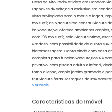
1030 m²
4 quartos
(4 suítes)
7 banheiros
10
Sobre Casa de Condomíni
Casa de Alto Padr&atilde;o em Condo
LagoaResid&ecirc;ncia exclusiva em c
vista privilegiada para o mar e a la
m&sup2; de &aacute;rea constru&iacu
im&oacute;vel oferece ambientes ampl
com 106 m&sup2;, sala &iacute;ntima,
&mdash; com possibilidade de quinta
hidromassagem. Conta ainda com ca
completa para funcion&aacute;rios.A
privativo, com piscina adulto e infan
forno a lenha, amplo jardim gramad