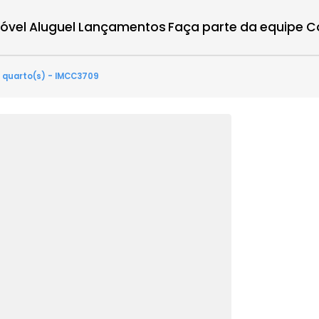
r imóvel
Aluguel
Lançamentos
Faça parte d
juca - 4 quarto(s) - IMCC3709