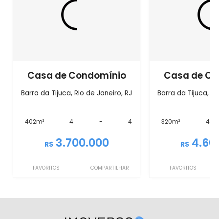
Casa de Condomínio
Casa de Co
Barra da Tijuca, Rio de Janeiro, RJ
Barra da Tijuca, Ri
402m²
4
-
4
320m²
4
3.700.000
4.60
R$
R$
FAVORITOS
COMPARTILHAR
FAVORITOS