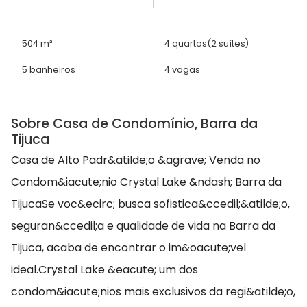
504 m²
4 quartos
(2 suítes)
5 banheiros
4 vagas
Sobre Casa de Condomínio, Barra da
Tijuca
Casa de Alto Padr&atilde;o &agrave; Venda no
Condom&iacute;nio Crystal Lake &ndash; Barra da
TijucaSe voc&ecirc; busca sofistica&ccedil;&atilde;o,
seguran&ccedil;a e qualidade de vida na Barra da
Tijuca, acaba de encontrar o im&oacute;vel
ideal.Crystal Lake &eacute; um dos
condom&iacute;nios mais exclusivos da regi&atilde;o,