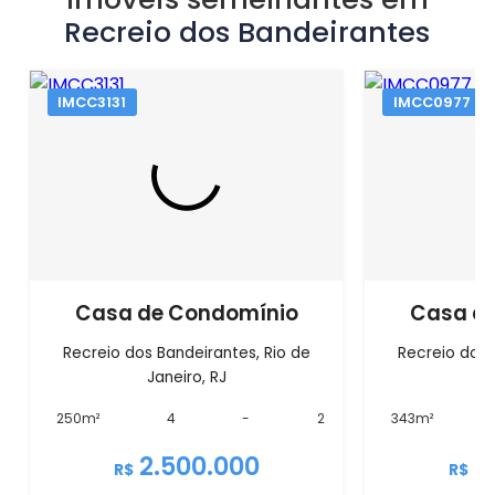
Recreio dos Bandeirantes
IMCC3131
IMCC0977
Casa de Condomínio
Casa d
Recreio dos Bandeirantes, Rio de
Recreio dos 
Janeiro, RJ
J
250m²
4
-
2
343m²
2.500.000
2
R$
R$