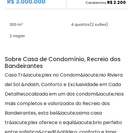
R$ 3.000.000
R$ 2.200
Condomínio
300 m²
4 quartos
(2 suítes)
2 vagas
Sobre Casa de Condomínio, Recreio dos
Bandeirantes
Casa Tr&iacute;plex no Condom&iacute;nio Riviera
del Sol &ndash; Conforto e Exclusividade em Cada
DetalheLocalizada em um dos condom&iacute;nios
mais completos e valorizados do Recreio dos
Bandeirantes, esta bel&iacute;ssima casa
tr&iacute;plex oferece o equil&iacute;brio perfeito
entre sofistica&ccedil;&atilde;o, conforto e lazer.