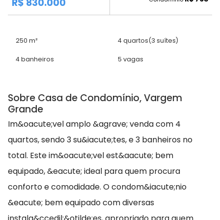
R$ 830.000
250 m²
4 quartos
(3 suítes)
4 banheiros
5 vagas
Sobre Casa de Condomínio, Vargem
Grande
Im&oacute;vel amplo &agrave; venda com 4
quartos, sendo 3 su&iacute;tes, e 3 banheiros no
total. Este im&oacute;vel est&aacute; bem
equipado, &eacute; ideal para quem procura
conforto e comodidade. O condom&iacute;nio
&eacute; bem equipado com diversas
instala&ccedil;&otilde;es, apropriado para quem