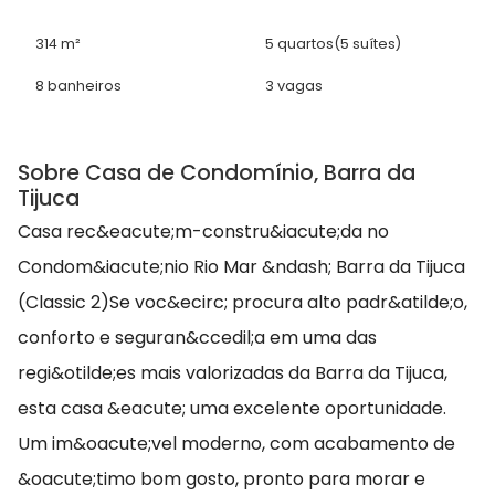
314 m²
5 quartos
(5 suítes)
8 banheiros
3 vagas
Sobre Casa de Condomínio, Barra da
Tijuca
Casa rec&eacute;m-constru&iacute;da no
Condom&iacute;nio Rio Mar &ndash; Barra da Tijuca
(Classic 2)Se voc&ecirc; procura alto padr&atilde;o,
conforto e seguran&ccedil;a em uma das
regi&otilde;es mais valorizadas da Barra da Tijuca,
esta casa &eacute; uma excelente oportunidade.
Um im&oacute;vel moderno, com acabamento de
&oacute;timo bom gosto, pronto para morar e