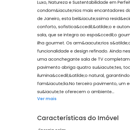
700 m²
6 quartos
(6 suítes)
8 banheiros
10 
Sobre Casa de Condomín
Luxo, Natureza e Sustentabilidade 
condom&iacute;nios mais encantador
de Janeiro, esta bel&iacute;ssima res
conforto, sofistica&ccedil;&atilde;
sala, que se integra ao espa&ccedil
ilha gourmet. Os arm&aacute;rios s&a
funcionalidade e design refinado. Ai
uma aconchegante sala de TV compl
pavimento abriga quatro su&iacute;t
ilumina&ccedil;&atilde;o natural, gar
fam&iacute;lia.No terceiro paviment