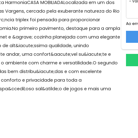
vagas
io, Vargem Grande
em Perfeita HarmoniaCASA MOBILIADALocalizada em um d
es das Vargens, cercado pela exuberante natureza do
id&ecirc;ncia triplex foi pensada para proporcionar
o e autonomia.No primeiro pavimento, destaque para a 
;o gourmet e &agrave; cozinha planejada com uma ele
tilde;o de alt&iacute;ssima qualidade, unindo
nda neste andar, uma confort&aacute;vel su&iacute;te 
etam o ambiente com charme e versatilidade.O segu
es, todas bem distribu&iacute;das e com excelente
antindo conforto e privacidade para toda a
o, um espa&ccedil;oso sal&atilde;o de jogos e mais um