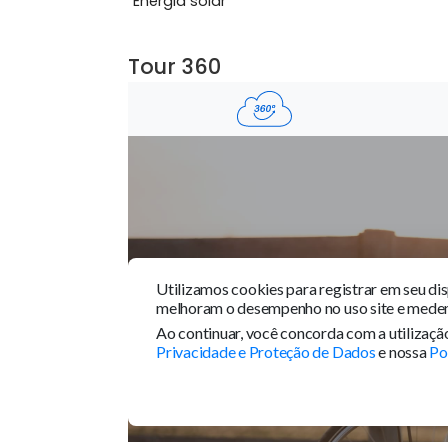
su&iacute;te oferecem o ambiente...
Ver mais
Características do Imóve
Energia solar
Tour 360