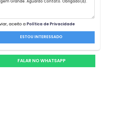
os
 Rio
Ao enviar, aceito a
Política de Privacidade
ampla
ESTOU INTERESSADO
gante
e
FALAR NO WHATSAPP
ndo
a