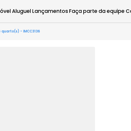
r imóvel
Aluguel
Lançamentos
Faça parte d
nde - 6 quarto(s) - IMCC3136