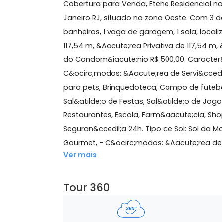
117 m²
3 quartos
(1 suíte)
2 banheiros
1 vaga
Sobre Cobertura, Barra 
Cobertura para Venda, Etehe Residenci
Janeiro RJ, situado na zona Oeste. Co
banheiros, 1 vaga de garagem, 1 sala
117,54 m, &Aacute;rea Privativa de 11
do Condom&iacute;nio R$ 500,00. Car
C&ocirc;modos: &Aacute;rea de Servi&
para pets, Brinquedoteca, Campo de fu
Sal&atilde;o de Festas, Sal&atilde;o
Restaurantes, Escola, Farm&aacute;c
Seguran&ccedil;a 24h. Tipo de Sol: So
Gourmet, - C&ocirc;modos: &Aacute;rea 
Ver mais