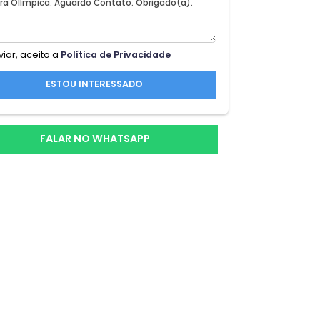
io de
de
Ao enviar, aceito a
Política de Privacidade
alor
ESTOU INTERESSADO
ea
FALAR NO WHATSAPP
es e
l;o