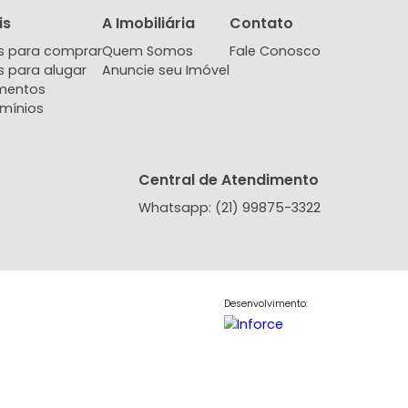
Imóveis
A Imobiliária
Contat
Imóveis para comprar
Quem Somos
Fale Co
Imóveis para alugar
Anuncie seu Imóvel
Lançamentos
Condomínios