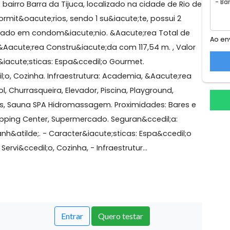
Olímpica
al no bairro Barra da Tijuca, localizado na cidade de R
m 3 dormit&oacute;rios, sendo 1 su&iacute;te, possui 2
, localizado em condom&iacute;nio. &Aacute;rea Total 
7,54 m, &Aacute;rea Constru&iacute;da com 117,54 m. , V
acter&iacute;sticas: Espa&ccedil;o Gourmet.
ccedil;o, Cozinha. Infraestrutura: Academia, &Aacute;r
tebol, Churrasqueira, Elevador, Piscina, Playground,
 de Jogos, Sauna SPA Hidromassagem. Proximidades: Bar
ia, Shopping Center, Supermercado. Seguran&ccedil;a:
l da Manh&atilde;. - Caracter&iacute;sticas: Espa&ccedi
de Servi&ccedil;o, Cozinha, - Infraestrutur...