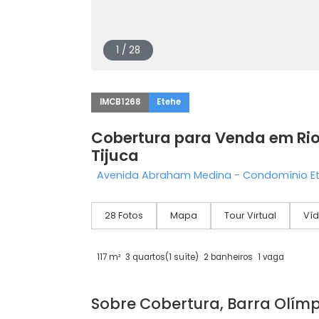
1 / 28
IMCB1268
Etehe
Cobertura para Venda em 
Tijuca
Avenida Abraham Medina - Condomíni
28 Fotos
Mapa
Tour Virtual