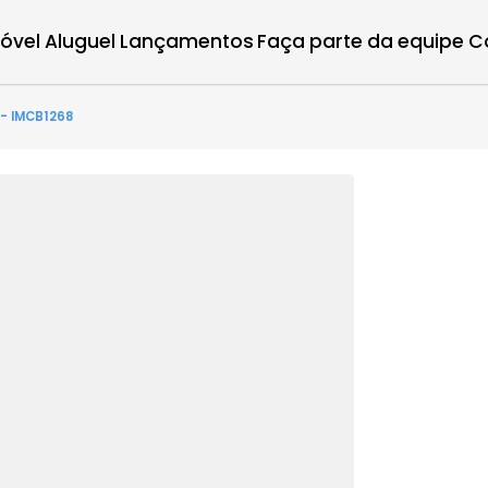
r imóvel
Aluguel
Lançamentos
Faça parte d
arto(s) - IMCB1268