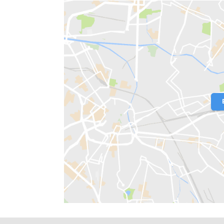
Localização do Imóvel
Condomínio:
Etehe
Bairro:
Barra Olímpica
- Rio de Janeir
Endereço: Avenida Abraham Medina