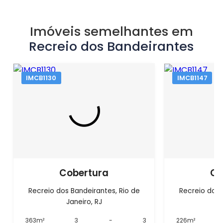
Imóveis semelhantes em
Recreio dos Bandeirantes
IMCB1130
IMCB1147
Cobertura
Co
Recreio dos Bandeirantes, Rio de
Recreio dos 
Janeiro, RJ
J
363m²
3
-
3
226m²