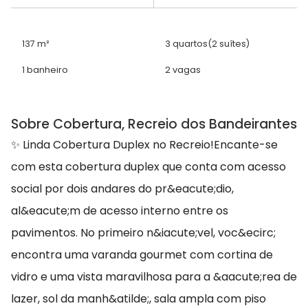
137 m²
3 quartos
(2 suítes)
1 banheiro
2 vagas
Sobre Cobertura, Recreio dos Bandeirantes
✨ Linda Cobertura Duplex no Recreio!Encante-se
com esta cobertura duplex que conta com acesso
social por dois andares do pr&eacute;dio,
al&eacute;m de acesso interno entre os
pavimentos. No primeiro n&iacute;vel, voc&ecirc;
encontra uma varanda gourmet com cortina de
vidro e uma vista maravilhosa para a &aacute;rea de
lazer, sol da manh&atilde;, sala ampla com piso